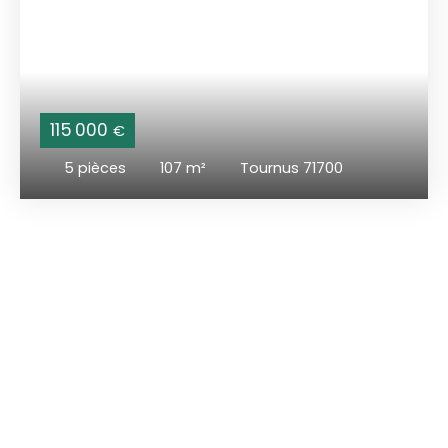
115 000
€
5
pièces
107
m²
Tournus 71700