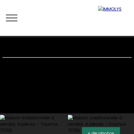
Vente
Location
Gestion
Syndi
Estimation
+ de photos