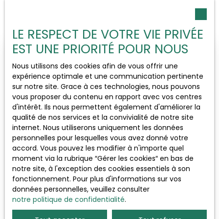
Trier par
Type d'offre
Créer une alerte
Pertinence
Vente
LE RESPECT DE VOTRE VIE PRIVÉE
EST UNE PRIORITÉ POUR NOUS
Type de bien
Maison
Nous utilisons des cookies afin de vous offrir une
expérience optimale et une communication pertinente
Localisation
sur notre site. Grace à ces technologies, nous pouvons
vous proposer du contenu en rapport avec vos centres
d'intérêt. Ils nous permettent également d'améliorer la
Budget max (€)
qualité de nos services et la convivialité de notre site
internet. Nous utiliserons uniquement les données
personnelles pour lesquelles vous avez donné votre
Surface min (m²)
349 000
accord. Vous pouvez les modifier à n'importe quel
€
moment via la rubrique ″Gérer les cookies″ en bas de
notre site, à l'exception des cookies essentiels à son
Rechercher
fonctionnement. Pour plus d'informations sur vos
Maison mitoyenne 1 côté à vendre, 4
données personnelles, veuillez consulter
pièces - Beaune 21200
4
pièces
90
m²
Beaune 21200
notre politique de confidentialité
.
Beaune proche centre ville et Bouzaise, jolie