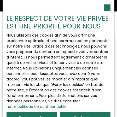
LE RESPECT DE VOTRE VIE PRIVÉE
Trier par
EST UNE PRIORITÉ POUR NOUS
Type d'offre
Créer une alerte
Pertinence
Vente
Nous utilisons des cookies afin de vous offrir une
Type de bien
expérience optimale et une communication pertinente
Maison
sur notre site. Grace à ces technologies, nous pouvons
Nouveauté
vous proposer du contenu en rapport avec vos centres
Localisation
d'intérêt. Ils nous permettent également d'améliorer la
Tournus (71700)
qualité de nos services et la convivialité de notre site
internet. Nous utiliserons uniquement les données
personnelles pour lesquelles vous avez donné votre
Budget max (€)
accord. Vous pouvez les modifier à n'importe quel
moment via la rubrique ″Gérer les cookies″ en bas de
notre site, à l'exception des cookies essentiels à son
Surface min (m²)
102 000
€
fonctionnement. Pour plus d'informations sur vos
données personnelles, veuillez consulter
notre politique de confidentialité
.
Rechercher
Maison individuelle proche centre-ville