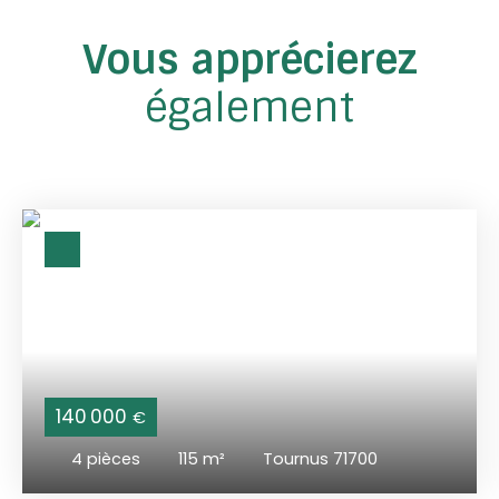
Vous apprécierez
également
140 000
€
4
pièces
115
m²
Tournus 71700