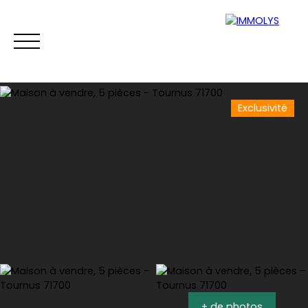
Exclusivité
Vente
Location
Gestion
Syndi
Estimation
+ de photos