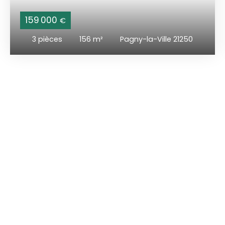
159 000
€
3
pièces
156
m²
Pagny-la-Ville 21250