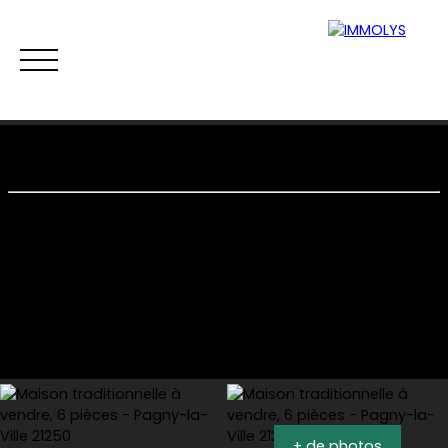
Vente
Location
Gestion
Syndi
Estimation
+ de photos