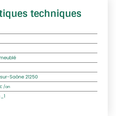
stiques techniques
meublé
-sur-Saône 21250
€ /an
s_1