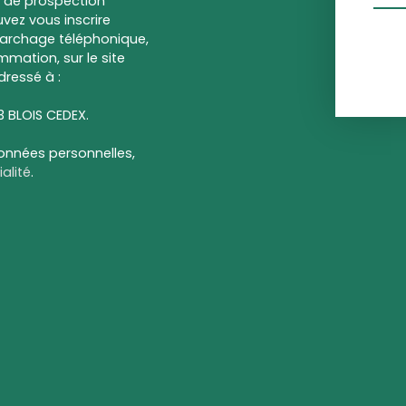
et de prospection
vez vous inscrire
marchage téléphonique,
mmation, sur le site
dressé à :
13 BLOIS CEDEX.
données personnelles,
alité
.