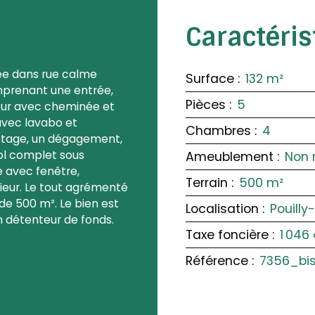
Caractéri
ée dans rue calme
Surface
:
132
m²
omprenant une entrée,
Pièces
:
5
jour avec cheminée et
avec lavabo et
Chambres
:
4
'étage, un dégagement,
sol complet sous
Ameublement
:
Non 
 avec fenêtre,
Terrain
:
500
m²
rieur. Le tout agrémenté
 de 500 m². Le bien est
Localisation
:
Pouilly
n détenteur de fonds.
Taxe foncière
:
1 046
Référence
:
7356_bi