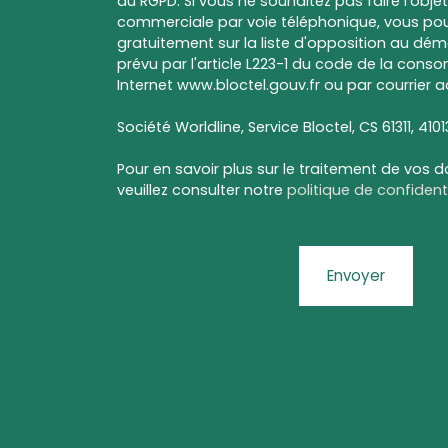
au RGPD. Si vous ne souhaitez pas faire l'obj
commerciale par voie téléphonique, vous pou
gratuitement sur la liste d'opposition au dé
prévu par l'article L223-1 du code de la conso
Internet www.bloctel.gouv.fr ou par courrier a
Société Worldline, Service Bloctel, CS 61311, 410
Pour en savoir plus sur le traitement de vos 
veuillez consulter notre
politique de confidenti
Envoyer