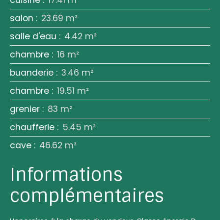
cuisine
:
17.41 m²
salon
:
23.69 m²
salle d'eau
:
4.42 m²
chambre
:
16 m²
buanderie
:
3.46 m²
chambre
:
19.51 m²
grenier
:
83 m²
chaufferie
:
5.45 m²
cave
:
46.62 m²
Informations
complémentaires