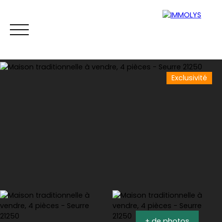
Exclusivité
Vente
Location
Gestion
Syndi
Estimation
+ de photos