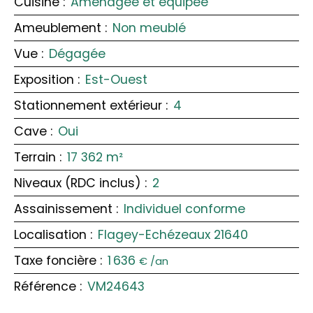
Cuisine
:
Aménagée et équipée
Ameublement
:
Non meublé
Vue
:
Dégagée
Exposition
:
Est-Ouest
Stationnement extérieur
:
4
Cave
:
Oui
Terrain
:
17 362
m²
Niveaux (RDC inclus)
:
2
Assainissement
:
Individuel conforme
Localisation
:
Flagey-Echézeaux 21640
Taxe foncière
:
1 636
€ /an
Référence
:
VM24643