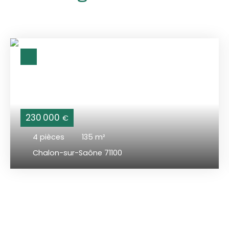
230 000
€
4
pièces
135
m²
Chalon-sur-Saône 71100