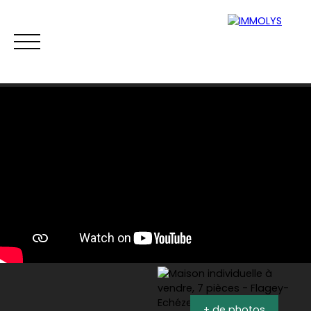
Vente
Location
Gestion
Syndi
Estimation
+ de photos