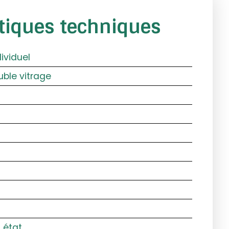
stiques techniques
dividuel
ble vitrage
 état