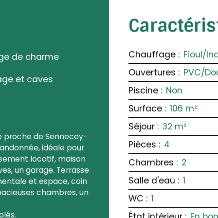
Caractéri
Chauffage
:
Fioul/In
age de charme
Ouvertures
:
PVC/Dou
ge et caves
Piscine
:
Non
Surface
:
106
m²
Séjour
:
32
m²
ère proche de Sennecey-
Pièces
:
4
randonnée, idéale pour
sement locatif, maison
Chambres
:
2
ves, un garage. Terrasse
Salle d'eau
:
1
entale et espace, coin
 spacieuses chambres, un
WC
:
1
olés.
État intérieur
:
En bon