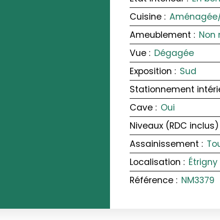
Cuisine
:
Aménagée/C
Ameublement
:
Non 
Vue
:
Dégagée
Exposition
:
Sud
Stationnement intéri
Cave
:
Oui
Niveaux (RDC inclus)
Assainissement
:
Tou
Localisation
:
Étrigny
Référence
:
NM3379