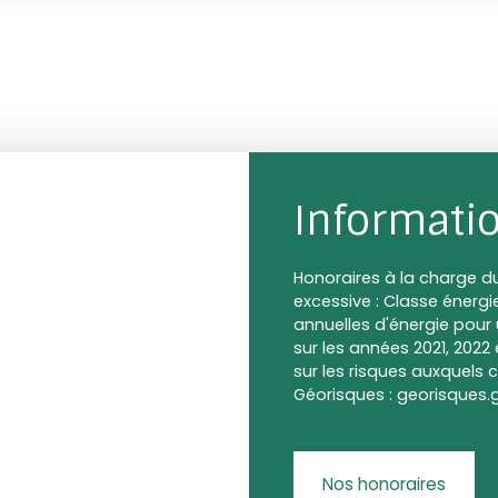
Informati
Honoraires à la charge 
excessive : Classe énerg
annuelles d'énergie pour
sur les années 2021, 202
sur les risques auxquels c
Géorisques : georisques.g
Nos honoraires