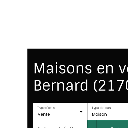
tion
Gestion
Syndic
Conciergerie
Maisons en v
Bernard (217
Type d'offre
Type de bien
Vente
Maison