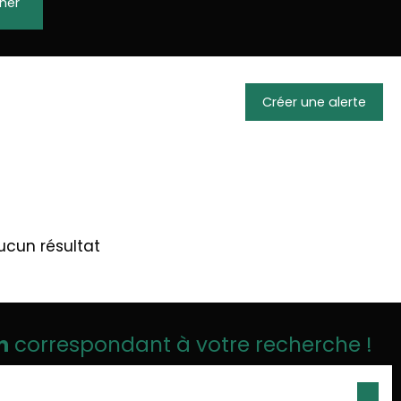
her
Créer une alerte
ucun résultat
n
correspondant à votre recherche !
Email