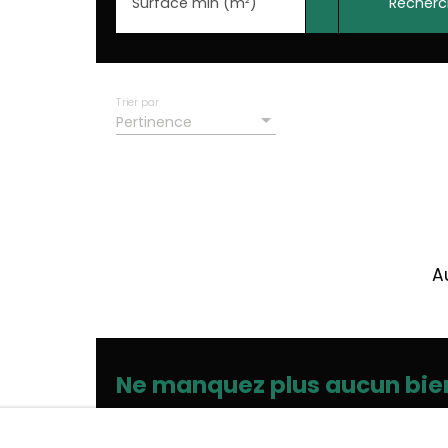
Recherc
Surface min (m²)
Trier par
Pertinence
A
Ne manquez plus aucun bie
Prénom
Nom