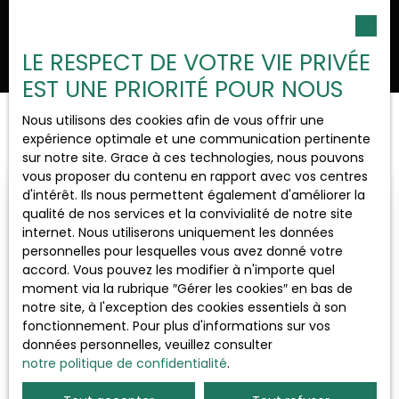
Ouvrir la recherche
LE RESPECT DE VOTRE VIE PRIVÉE
EST UNE PRIORITÉ POUR NOUS
Nous utilisons des cookies afin de vous offrir une
Trier par
Type d'offre
Créer une alerte
expérience optimale et une communication pertinente
Pertinence
Vente
sur notre site. Grace à ces technologies, nous pouvons
vous proposer du contenu en rapport avec vos centres
Type de bien
d'intérêt. Ils nous permettent également d'améliorer la
Maison
Idéal 1er achat
qualité de nos services et la convivialité de notre site
internet. Nous utiliserons uniquement les données
Localisation
personnelles pour lesquelles vous avez donné votre
Jallanges (21250)
accord. Vous pouvez les modifier à n'importe quel
moment via la rubrique ″Gérer les cookies″ en bas de
notre site, à l'exception des cookies essentiels à son
Budget max (€)
fonctionnement. Pour plus d'informations sur vos
données personnelles, veuillez consulter
notre politique de confidentialité
Surface min (m²)
.
179 000
€