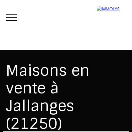
Maisons en
vente à
Vente
Location
Gestion
Syndi
Jallanges
Estimation
(21250)