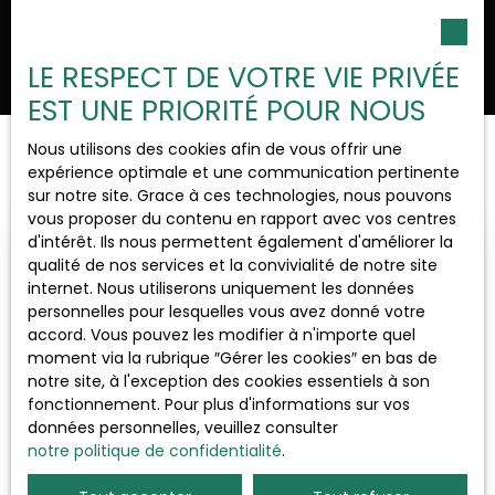
Ouvrir la recherche
LE RESPECT DE VOTRE VIE PRIVÉE
EST UNE PRIORITÉ POUR NOUS
Nous utilisons des cookies afin de vous offrir une
Trier par
Type d'offre
Créer une alerte
expérience optimale et une communication pertinente
Pertinence
Vente
sur notre site. Grace à ces technologies, nous pouvons
vous proposer du contenu en rapport avec vos centres
Type de bien
d'intérêt. Ils nous permettent également d'améliorer la
Immobilier Pro
Spécial investisseur
qualité de nos services et la convivialité de notre site
internet. Nous utiliserons uniquement les données
Localisation
personnelles pour lesquelles vous avez donné votre
Saint-Jean-de-Losne (21170)
accord. Vous pouvez les modifier à n'importe quel
moment via la rubrique ″Gérer les cookies″ en bas de
notre site, à l'exception des cookies essentiels à son
Budget max (€)
fonctionnement. Pour plus d'informations sur vos
données personnelles, veuillez consulter
notre politique de confidentialité
Surface min (m²)
.
650 000
€