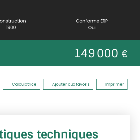
onstruction
Conforme ERP
1900
Oui
149 000
€
Calculatrice
Ajouter aux favoris
Imprimer
stiques techniques