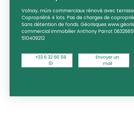
Volnay, mûrs commerciaux rénové avec terrasse
Copropriété 4 lots. Pas de charges de coproprié
Sans détention de fonds. Géorisques www.géoris
commercial immobilier Anthony Parrot 063266
510409212
+33 6 32 66 58
Envoyer un
51
mail