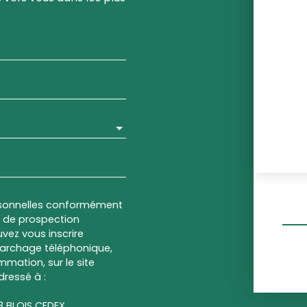
rsonnelles conformément
et de prospection
vez vous inscrire
marchage téléphonique,
mmation, sur le site
dressé à :
13 BLOIS CEDEX.