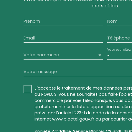
brefs délais.
Prénom
Nom
Email
Téléphone
Vous souhaitez
Votre commune
-
Votre message
J'accepte le traitement de mes données pe
au RGPD. Si vous ne souhaitez pas faire l'obj
commerciale par voie téléphonique, vous pou
gratuitement sur la liste d'opposition au dé
prévu par l'article L223-1 du code de la conso
Internet www.bloctel.gouv.fr ou par courrier a
Société Worldline, Service Bloctel, CS 61311, 410