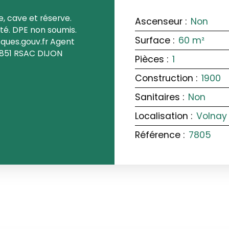
, cave et réserve.
Ascenseur
:
Non
té. DPE non soumis.
Surface
:
60
m²
ques.gouv.fr Agent
5851 RSAC DIJON
Pièces
:
1
Construction
:
1900
Sanitaires
:
Non
Localisation
:
Volnay 
Référence
:
7805