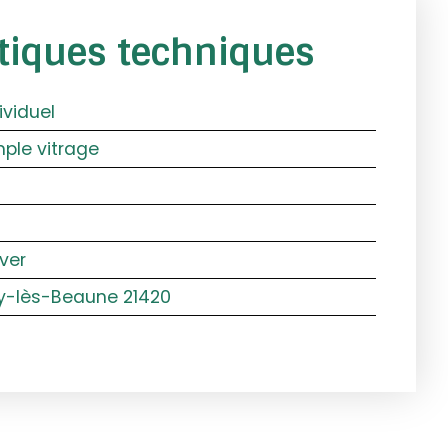
stiques techniques
ividuel
mple vitrage
ver
y-lès-Beaune 21420