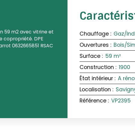
Caractéri
 59 m2 avec vitrine et
Chauffage
:
Gaz/Ind
e copropriété. DPE
Ouvertures
:
Bois/Si
Parrot 0632665851 RSAC
Surface
:
59
m²
Construction
:
1900
État intérieur
:
A réno
Localisation
:
Savign
Référence
:
VP2395