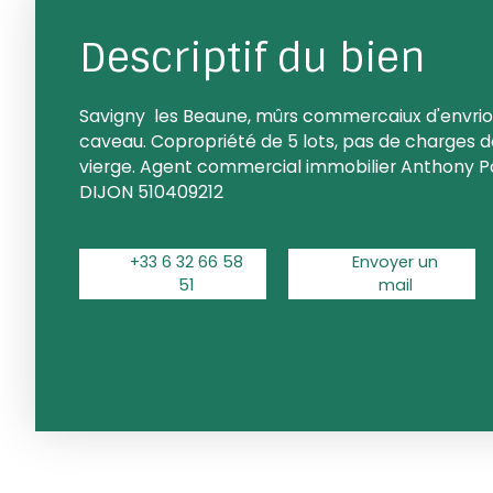
Descriptif du bien
Savigny les Beaune, mûrs commercaiux d'envrion
caveau. Copropriété de 5 lots, pas de charges d
vierge. Agent commercial immobilier Anthony 
DIJON 510409212
+33 6 32 66 58
Envoyer un
51
mail