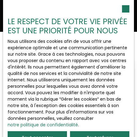
Ouvrir la recherche
LE RESPECT DE VOTRE VIE PRIVÉE
EST UNE PRIORITÉ POUR NOUS
Nous utilisons des cookies afin de vous offrir une
Trier par
Type d'offre
Créer une alerte
expérience optimale et une communication pertinente
Pertinence
Vente
sur notre site. Grace à ces technologies, nous pouvons
vous proposer du contenu en rapport avec vos centres
Type de bien
d'intérêt. Ils nous permettent également d'améliorer la
Immeuble
Spécial investisseur
qualité de nos services et la convivialité de notre site
internet. Nous utiliserons uniquement les données
Localisation
personnelles pour lesquelles vous avez donné votre
Bézouotte (21310)
accord. Vous pouvez les modifier à n'importe quel
moment via la rubrique ″Gérer les cookies″ en bas de
notre site, à l'exception des cookies essentiels à son
Budget max (€)
fonctionnement. Pour plus d'informations sur vos
données personnelles, veuillez consulter
notre politique de confidentialité
Surface min (m²)
.
440 000
€