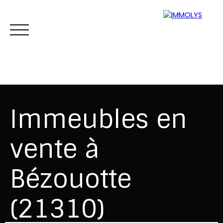
Immeubles en
vente à
Vente
Location
Gestion
Syndi
Bézouotte
Estimation
(21310)