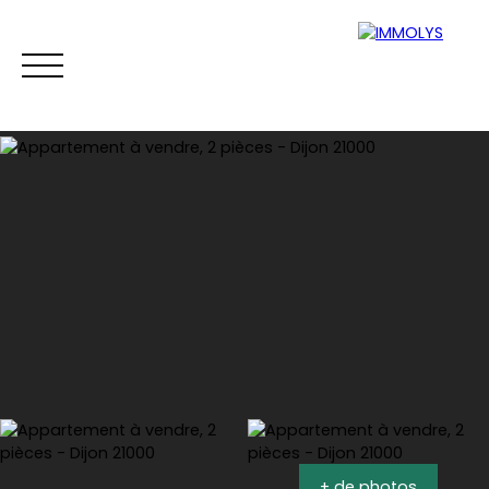
Vente
Location
Gestion
Syndi
Estimation
+ de photos