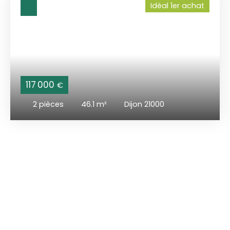
Idéal 1er achat
117 000
€
2
pièces
46.1
m²
Dijon 21000