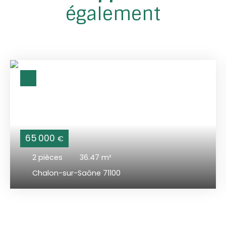
également
65 000
€
2
pièces
36.47
m²
Chalon-sur-Saône 71100