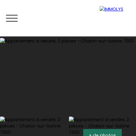
Vente
Location
Gestion
Syndi
Estimation
+ de photos