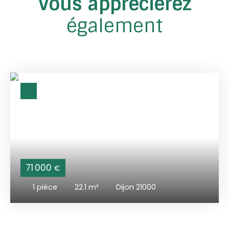
Vous apprécierez
également
71 000
€
1
pièce
22.1
m²
Dijon 21000