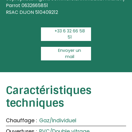
Parrot 0632665851
RSAC DIJON 510409212
+33 6 32 66 58
51
Envoyer un
mail
Caractéristiques
techniques
Chauffage
:
Gaz/Individuel
Ouvertures
:
PVC/Double vitrage