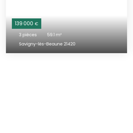
139 000
€
3
pièces
59.1
m²
Savigny-lès-Beaune 21420