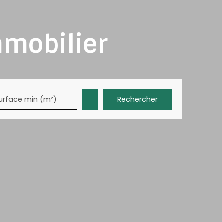
mmobilier
Rechercher
urface min (m²)