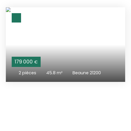
179 000
€
2
pièces
45.8
m²
Beaune 21200