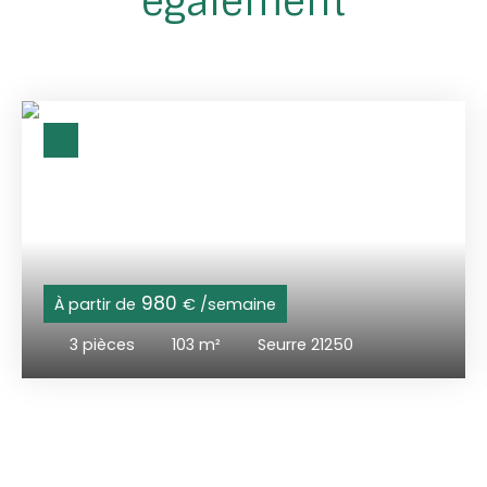
également
980
À partir de
€ /semaine
3
pièces
103
m²
Seurre 21250