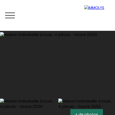
Vente
Location
Gestion
Syndi
Estimation
+ de photos