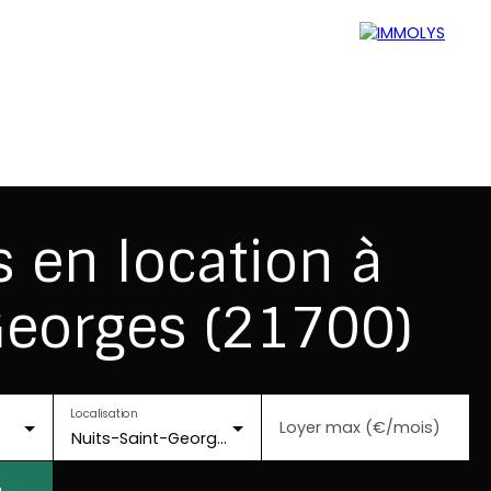
Blog
Mon espace perso
 en location à
Georges (21700)
Localisation
Loyer max (€/mois)
Nuits-Saint-Georges (21700)