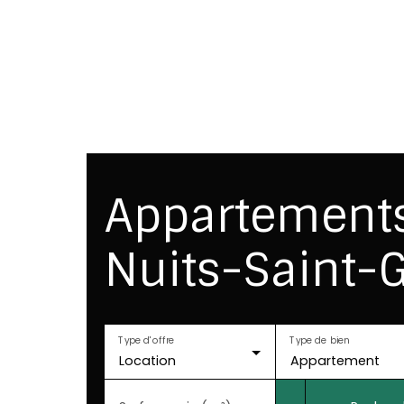
tion
Gestion
Syndic
Conciergerie
Appartements
Nuits-Saint-
Type d'offre
Type de bien
Location
Appartement