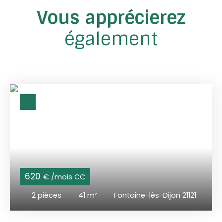
Vous apprécierez
également
620
€ /mois CC
2
pièces
41
m²
Fontaine-lès-Dijon 21121