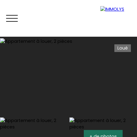
Loué
Vente
Location
Gestion
Syndi
Estimation
+ de photos