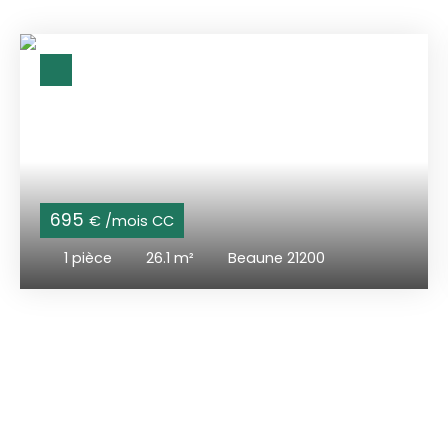
695
€ /mois CC
1
pièce
26.1
m²
Beaune 21200