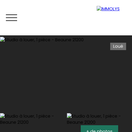
Loué
Vente
Location
Gestion
Syndi
Estimation
+ de photos