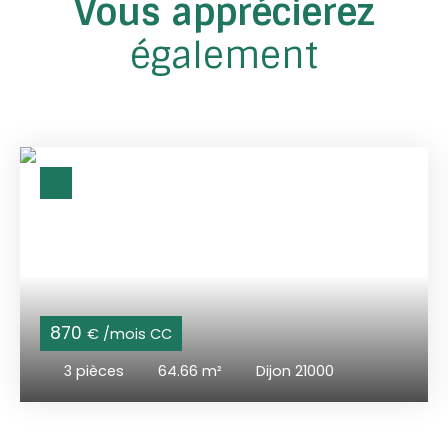
Vous apprécierez
également
870
€ /mois CC
3
pièces
64.66
m²
Dijon 21000