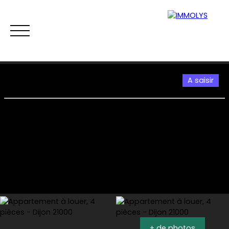
A saisir
Vente
Location
Gestion
Syndi
Estimation
+ de photos